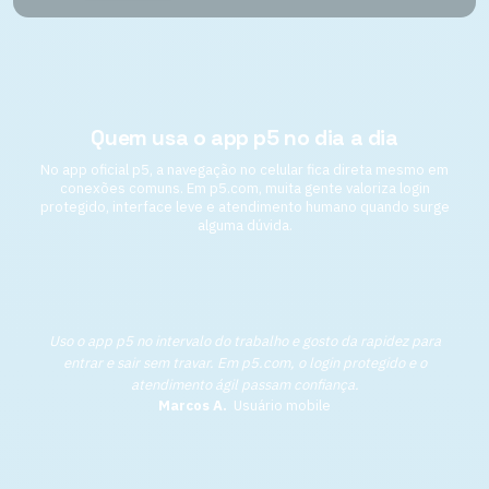
Quem usa o app p5 no dia a dia
No app oficial p5, a navegação no celular fica direta mesmo em
conexões comuns. Em p5.com, muita gente valoriza login
protegido, interface leve e atendimento humano quando surge
alguma dúvida.
Uso o app p5 no intervalo do trabalho e gosto da rapidez para
entrar e sair sem travar. Em p5.com, o login protegido e o
atendimento ágil passam confiança.
Marcos A.
Usuário mobile