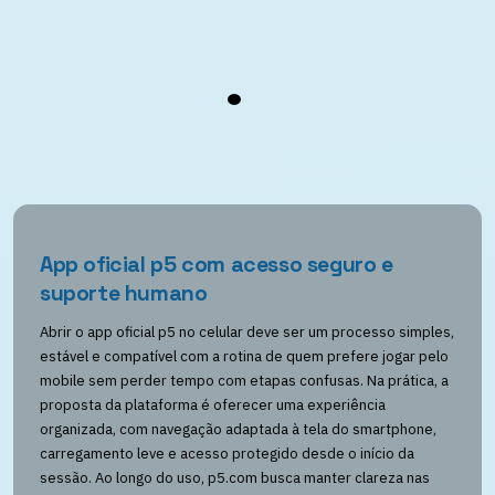
App oficial p5 com acesso seguro e
suporte humano
Abrir o app oficial p5 no celular deve ser um processo simples,
estável e compatível com a rotina de quem prefere jogar pelo
mobile sem perder tempo com etapas confusas. Na prática, a
proposta da plataforma é oferecer uma experiência
organizada, com navegação adaptada à tela do smartphone,
carregamento leve e acesso protegido desde o início da
sessão. Ao longo do uso, p5.com busca manter clareza nas