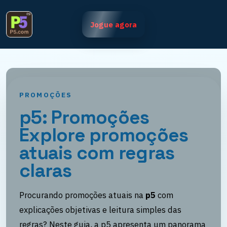
Jogue agora
PROMOÇÕES
p5: Promoções
Explore promoções
atuais com regras
claras
Procurando promoções atuais na
p5
com
explicações objetivas e leitura simples das
regras? Neste guia, a p5 apresenta um panorama