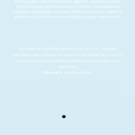
Nesta página sobre promoções vigentes, usuários contam
como entender critérios, prazos e termos no p5 ajudou a
comparar campanhas com mais clareza no p5.com, usando a
plataforma com autonomia e atenção ao jogo responsável.
Ao revisar as condições de participação no p5, consegui
identificar prazo, rollover e limites com facilidade no p5.com, o
que evitou escolhas apressadas e deixou meu uso bem mais
consciente.
Marcos A.
Usuário mobile