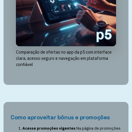
Comparação de ofertas no app da p5 com interface
clara, acesso seguro e navegação em plataforma
confiável
Como aproveitar bônus e promoções
Acesse promoções vigentes
Na página de promoções