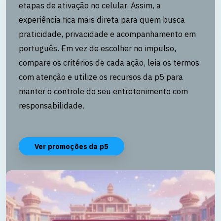
etapas de ativação no celular. Assim, a
experiência fica mais direta para quem busca
praticidade, privacidade e acompanhamento em
português. Em vez de escolher no impulso,
compare os critérios de cada ação, leia os termos
com atenção e utilize os recursos da p5 para
manter o controle do seu entretenimento com
responsabilidade.
Ver promoções da p5