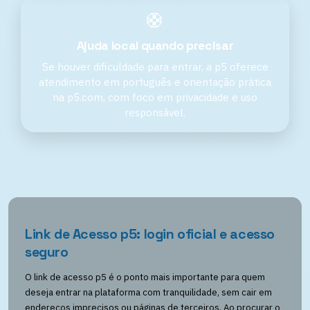
🛟
Ajuda local quando precisar
Se houver dificuldade para entrar, a p5 oferece
atendimento em português e orientação prática
na p5.com, com foco em privacidade e uso
responsável.
Link de Acesso p5: login oficial e acesso
seguro
O link de acesso p5 é o ponto mais importante para quem
deseja entrar na plataforma com tranquilidade, sem cair em
endereços imprecisos ou páginas de terceiros. Ao procurar o