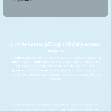
Link de Acesso p5: login oficial e acesso
seguro
Ao entrar pelo link de acesso p5, muitos usuários valorizam a
confirmação do endereço correto, a proteção dos dados e a
agilidade no suporte. Nos relatos abaixo, p5 e p5.com
aparecem como referência de acesso confiável, navegação
estável no celular e atendimento local quando surge alguma
dúvida.
Quando precisei confirmar o link oficial, encontrei no p5 um
acesso direto e simples. Em p5.com, o login abriu rápido no